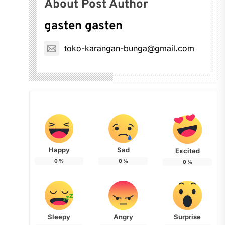
About Post Author
gasten gasten
toko-karangan-bunga@gmail.com
Happy
Sad
Excited
0
%
0
%
0
%
Sleepy
Angry
Surprise