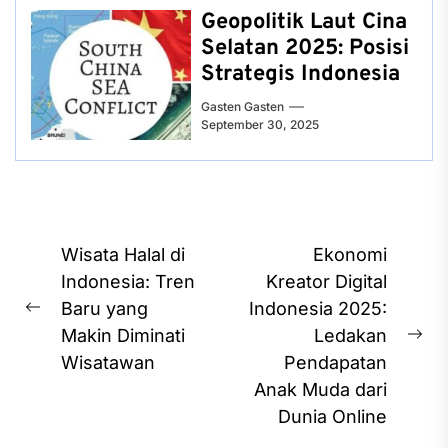
Geopolitik Laut Cina
Selatan 2025: Posisi
Strategis Indonesia
Gasten Gasten
September 30, 2025
Post
Wisata Halal di
Ekonomi
navigation
Indonesia: Tren
Kreator Digital
Baru yang
Indonesia 2025:
Previous
Makin Diminati
Ledakan
post:
Ne
Wisatawan
Pendapatan
pos
Anak Muda dari
Dunia Online