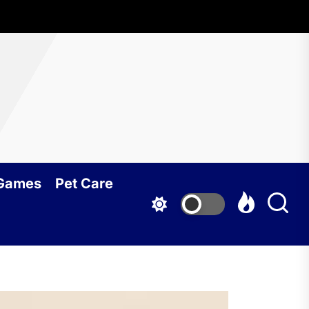
 Games
Pet Care