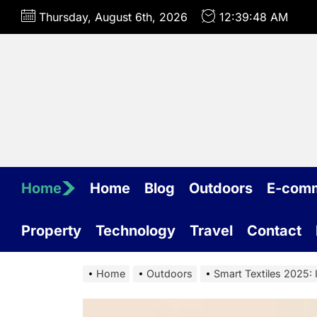
Skip
Thursday, August 6th, 2026
12:39:49 AM
to
the
content
Home
Home
Blog
Outdoors
E-com
Property
Technology
Travel
Contact
Home
Outdoors
Smart Textiles 2025: 