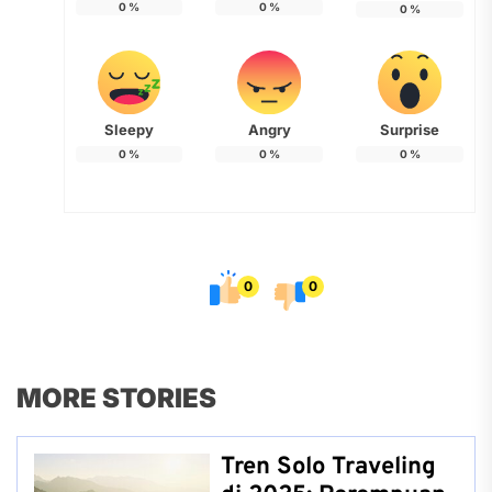
0
%
0
%
0
%
Sleepy
Angry
Surprise
0
%
0
%
0
%
0
0
MORE STORIES
Tren Solo Traveling