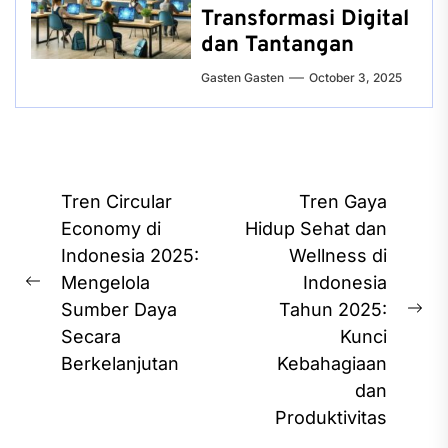
Transformasi Digital
dan Tantangan
Gasten Gasten
October 3, 2025
Post
Tren Circular
Tren Gaya
navigation
Economy di
Hidup Sehat dan
Indonesia 2025:
Wellness di
Mengelola
Indonesia
Previous
Sumber Daya
Tahun 2025:
post:
Ne
Secara
Kunci
pos
Berkelanjutan
Kebahagiaan
dan
Produktivitas