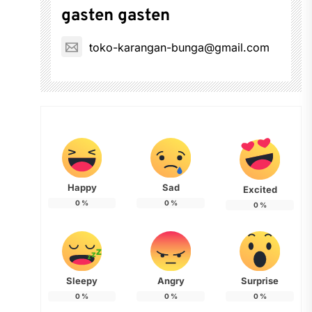
gasten gasten
toko-karangan-bunga@gmail.com
Happy
Sad
Excited
0
%
0
%
0
%
Sleepy
Angry
Surprise
0
%
0
%
0
%