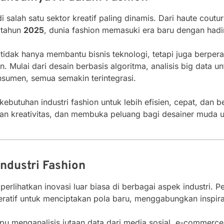
di salah satu sektor kreatif paling dinamis. Dari haute cout
 tahun
2025
, dunia fashion memasuki era baru dengan had
kini tidak hanya membantu bisnis teknologi, tetapi juga ber
. Mulai dari desain berbasis algoritma, analisis big data
onsumen, semua semakin terintegrasi.
kebutuhan industri fashion untuk lebih efisien, cepat, dan
an kreativitas, dan membuka peluang bagi desainer muda 
Industri Fashion
rlihatkan inovasi luar biasa di berbagai aspek industri. Pe
atif untuk menciptakan pola baru, menggabungkan inspiras
mpu menganalisis jutaan data dari media sosial, e-commerce