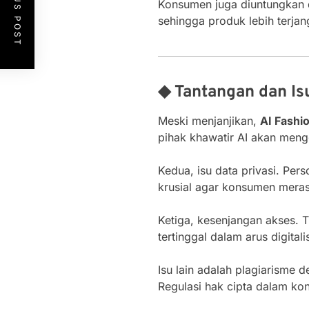
PREVIOUS POST
Konsumen juga diuntungkan d
sehingga produk lebih terja
◆ Tantangan dan Is
Meski menjanjikan,
AI Fashi
pihak khawatir AI akan mengg
Kedua, isu data privasi. Pe
krusial agar konsumen mera
Ketiga, kesenjangan akses.
tertinggal dalam arus digitali
Isu lain adalah plagiarisme 
Regulasi hak cipta dalam kon