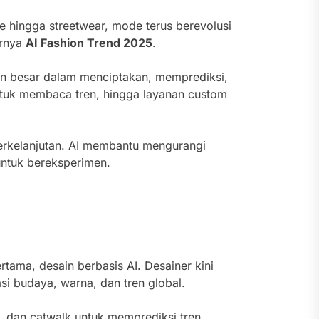
ure hingga streetwear, mode terus berevolusi
irnya
AI Fashion Trend 2025
.
peran besar dalam menciptakan, memprediksi,
 untuk membaca tren, hingga layanan custom
 berkelanjutan. AI membantu mengurangi
untuk bereksperimen.
rtama, desain berbasis AI. Desainer kini
i budaya, warna, dan tren global.
, dan catwalk untuk memprediksi tren