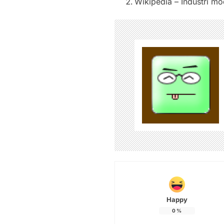
Wikipedia – Industri m
Happy
0
%