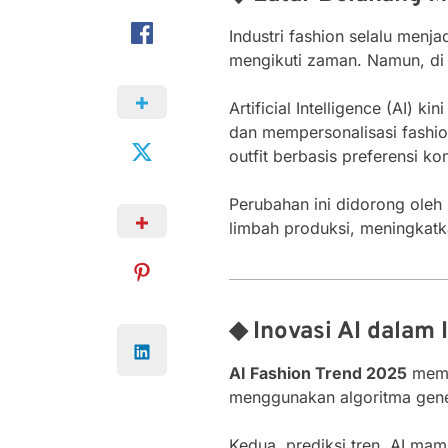
Industri fashion selalu menja
mengikuti zaman. Namun, di
Artificial Intelligence (AI) 
dan mempersonalisasi fashion
outfit berbasis preferensi k
Perubahan ini didorong oleh 
limbah produksi, meningkatk
◆ Inovasi AI dalam 
AI Fashion Trend 2025
mempe
menggunakan algoritma gener
Kedua, prediksi tren. AI ma