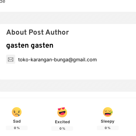
ode
About Post Author
gasten gasten
toko-karangan-bunga@gmail.com
Sad
Sleepy
Excited
0
%
0
%
0
%