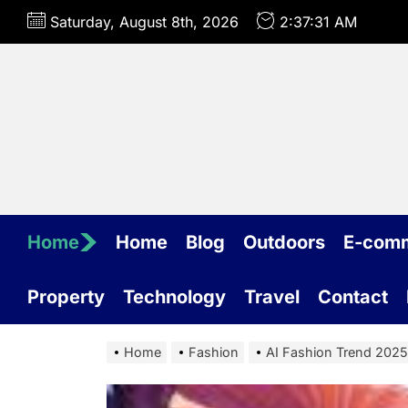
Skip
Saturday, August 8th, 2026
2:37:33 AM
to
the
content
Home
Home
Blog
Outdoors
E-com
Property
Technology
Travel
Contact
Home
Fashion
AI Fashion Trend 2025