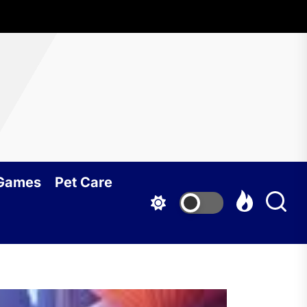
 Games
Pet Care