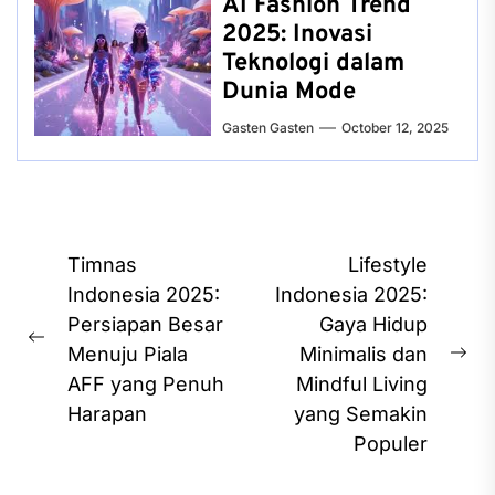
AI Fashion Trend
2025: Inovasi
Teknologi dalam
Dunia Mode
Gasten Gasten
October 12, 2025
Post
Timnas
Lifestyle
navigation
Indonesia 2025:
Indonesia 2025:
Persiapan Besar
Gaya Hidup
Previous
Menuju Piala
Minimalis dan
Ne
post:
AFF yang Penuh
Mindful Living
pos
Harapan
yang Semakin
Populer