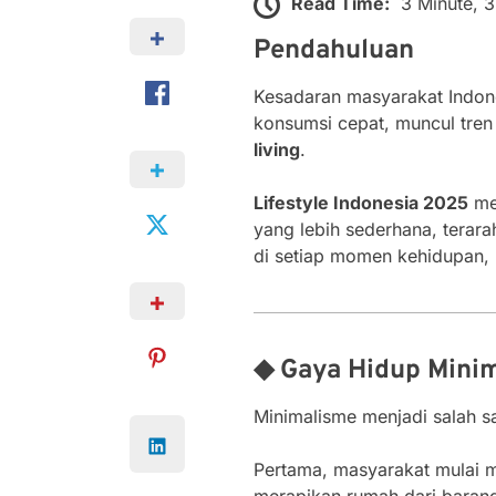
Read Time:
3 Minute, 
Pendahuluan
Kesadaran masyarakat Indones
konsumsi cepat, muncul tren
living
.
Lifestyle Indonesia 2025
mem
yang lebih sederhana, terara
di setiap momen kehidupan, 
◆ Gaya Hidup Minim
Minimalisme menjadi salah s
Pertama, masyarakat mulai m
merapikan rumah dari barang