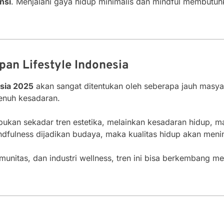
nsi
. Menjalani gaya hidup minimalis dan mindful membutuhk
pan Lifestyle Indonesia
esia 2025
akan sangat ditentukan oleh seberapa jauh masy
enuh kesadaran.
bukan sekadar tren estetika, melainkan kesadaran hidup, m
indfulness dijadikan budaya, maka kualitas hidup akan men
nitas, dan industri wellness, tren ini bisa berkembang m