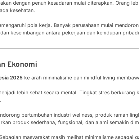
makan dengan penuh kesadaran mulai diterapkan. Orang leb
da kesehatan.
 memengaruhi pola kerja. Banyak perusahaan mulai mendoro
dan keseimbangan antara pekerjaan dan kehidupan pribadi
an Ekonomi
nesia 2025
ke arah minimalisme dan mindful living membaw
menjadi lebih sehat secara mental. Tingkat stres berkurang 
.
mendorong pertumbuhan industri wellness, produk ramah lin
an produk sederhana, fungsional, dan alami semakin dimi
Sebagian masyarakat masih melihat minimalisme sebagai g