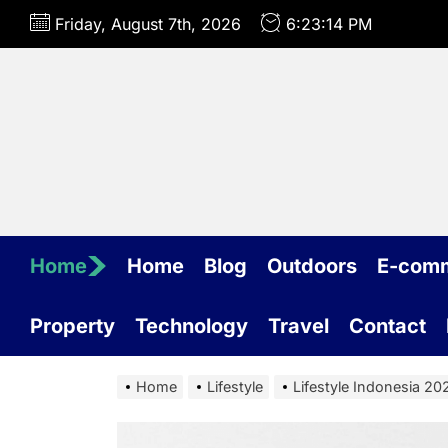
Skip
Friday, August 7th, 2026
6:23:15 PM
to
the
content
Home
Home
Blog
Outdoors
E-com
Property
Technology
Travel
Contact
Home
Lifestyle
Lifestyle Indonesia 2