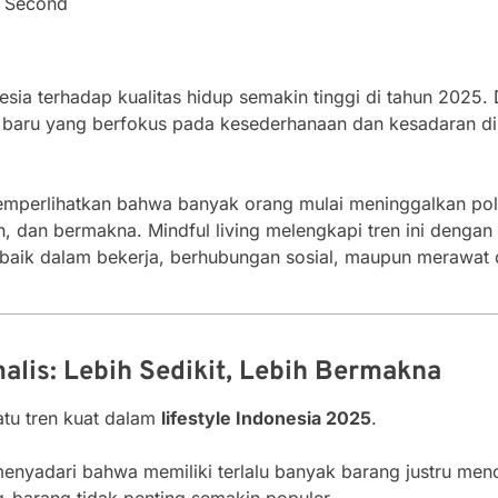
3 Second
ia terhadap kualitas hidup semakin tinggi di tahun 2025. Di
 baru yang berfokus pada kesederhanaan dan kesadaran di
perlihatkan bahwa banyak orang mulai meninggalkan pola
h, dan bermakna. Mindful living melengkapi tren ini denga
baik dalam bekerja, berhubungan sosial, maupun merawat d
alis: Lebih Sedikit, Lebih Bermakna
atu tren kuat dalam
lifestyle Indonesia 2025
.
enyadari bahwa memiliki terlalu banyak barang justru menci
-barang tidak penting semakin populer.