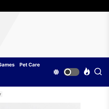
 Games
Pet Care
r