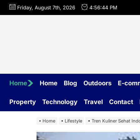
Skip
Friday, August 7th, 2026
4:56:45 PM
to
the
content
Home
Home
Blog
Outdoors
E-com
Property
Technology
Travel
Contact
Home
Lifestyle
Tren Kuliner Sehat In