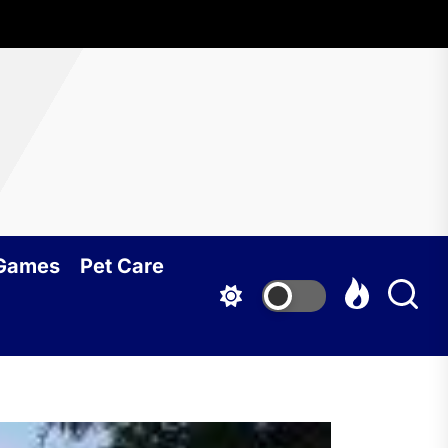
 Games
Pet Care