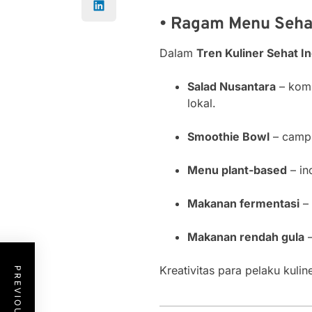
• Ragam Menu Sehat
Dalam
Tren Kuliner Sehat I
Salad Nusantara
– komb
lokal.
Smoothie Bowl
– campu
Menu plant-based
– in
Makanan fermentasi
– 
Makanan rendah gula
–
Kreativitas para pelaku kuli