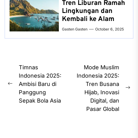
Tren Liburan Ramah
Lingkungan dan
Kembali ke Alam
Gasten Gasten
October 6, 2025
Post
Timnas
Mode Muslim
navigation
Indonesia 2025:
Indonesia 2025:
Ambisi Baru di
Tren Busana
Previous
Ne
Panggung
Hijab, Inovasi
post:
pos
Sepak Bola Asia
Digital, dan
Pasar Global