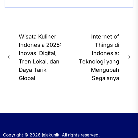
Post
Wisata Kuliner
Internet of
navigation
Indonesia 2025:
Things di
Inovasi Digital,
Indonesia:
Previous
Ne
Tren Lokal, dan
Teknologi yang
post:
pos
Daya Tarik
Mengubah
Global
Segalanya
Copyright © 2026
jejakunik.
All rights reserved.