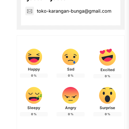
toko-karangan-bunga@gmail.com
Happy
Sad
Excited
0
%
0
%
0
%
Sleepy
Angry
Surprise
0
%
0
%
0
%