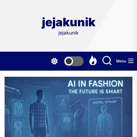
Skip
to
the
jejakunik
content
jejakunik
Menu