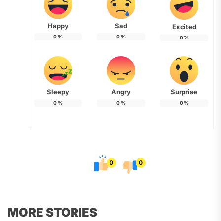
Happy
Sad
Excited
0
%
0
%
0
%
Sleepy
Angry
Surprise
0
%
0
%
0
%
0
0
MORE STORIES