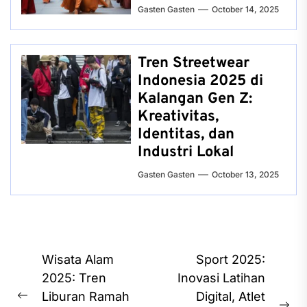
Gasten Gasten
October 14, 2025
Tren Streetwear
Indonesia 2025 di
Kalangan Gen Z:
Kreativitas,
Identitas, dan
Industri Lokal
Gasten Gasten
October 13, 2025
Post
Wisata Alam
Sport 2025:
navigation
2025: Tren
Inovasi Latihan
Liburan Ramah
Digital, Atlet
Previous