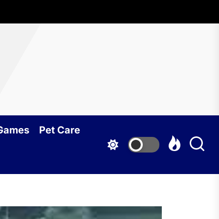
 Games
Pet Care