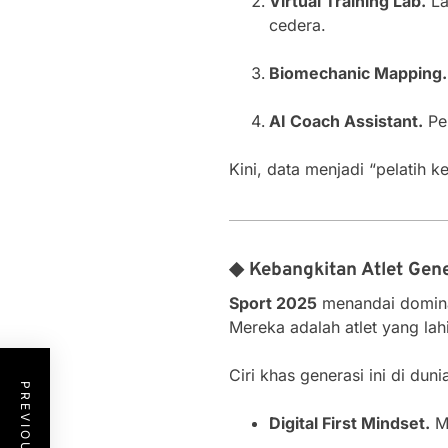
Virtual Training Lab.
La
cedera.
Biomechanic Mapping.
AI Coach Assistant.
Pel
Kini, data menjadi “pelatih 
◆ Kebangkitan Atlet Gene
Sport 2025
menandai dominas
Mereka adalah atlet yang lahi
Ciri khas generasi ini di duni
Digital First Mindset.
Me