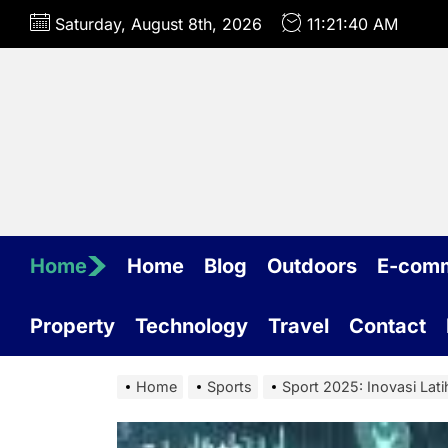
Skip
Saturday, August 8th, 2026
11:21:41 AM
to
the
content
Home
Home
Blog
Outdoors
E-com
Property
Technology
Travel
Contact
Home
Sports
Sport 2025: Inovasi Lati