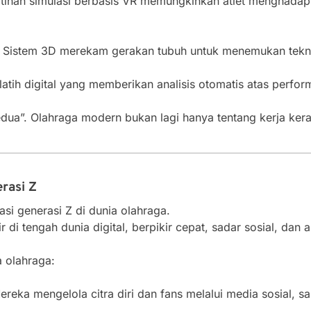
tihan simulasi berbasis VR memungkinkan atlet menghadapi 
Sistem 3D merekam gerakan tubuh untuk menemukan teknik
atih digital yang memberikan analisis otomatis atas perfo
kedua”. Olahraga modern bukan lagi hanya tentang kerja keras
rasi Z
i generasi Z di dunia olahraga.
r di tengah dunia digital, berpikir cepat, sadar sosial, da
a olahraga:
reka mengelola citra diri dan fans melalui media sosial, sa