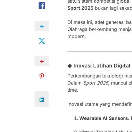
satu sistem kompetisi global
Sport 2025
bukan lagi sekada
Di masa ini, atlet generasi b
Olahraga berkembang menjadi
modern.
◆ Inovasi Latihan Digita
Perkembangan teknologi mengu
Dalam
Sport 2025
, muncul 
time.
Inovasi utama yang mendefinis
Wearable AI Sensors.
P