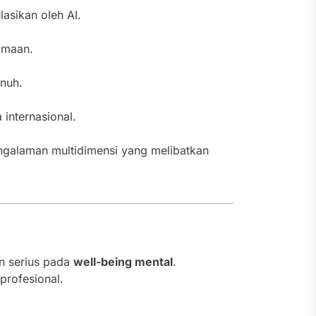
asikan oleh AI.
amaan.
enuh.
 internasional.
engalaman multidimensi yang melibatkan
an serius pada
well-being mental
.
profesional.