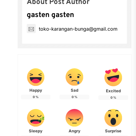
About Post Author
gasten gasten
toko-karangan-bunga@gmail.com
Happy
Sad
Excited
0
%
0
%
0
%
Sleepy
Angry
Surprise