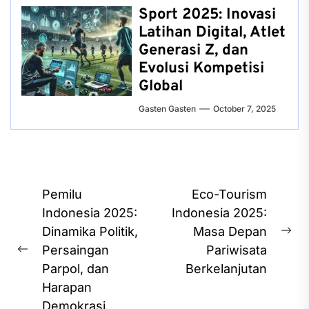
Sport 2025: Inovasi
Latihan Digital, Atlet
Generasi Z, dan
Evolusi Kompetisi
Global
Gasten Gasten
October 7, 2025
Post
Pemilu
Eco-Tourism
navigation
Indonesia 2025:
Indonesia 2025:
Dinamika Politik,
Masa Depan
Ne
Persaingan
Pariwisata
Previous
pos
Parpol, dan
Berkelanjutan
post:
Harapan
Demokrasi