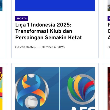
SPORTS
Liga 1 Indonesia 2025:
Transformasi Klub dan
Persaingan Semakin Ketat
Gasten Gasten
October 4, 2025
G