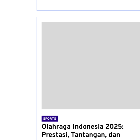
SPORTS
Olahraga Indonesia 2025:
Prestasi, Tantangan, dan