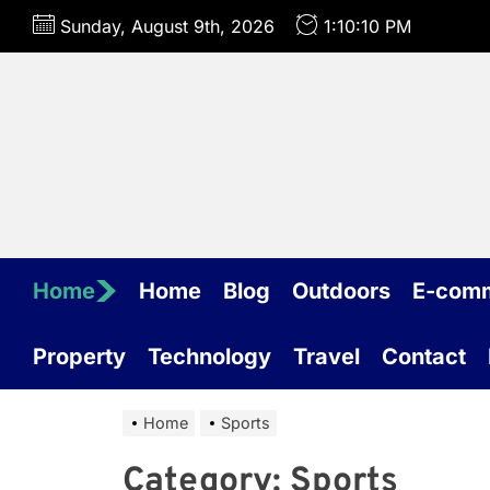
Skip
Sunday, August 9th, 2026
1:10:12 PM
to
the
content
Home
Home
Blog
Outdoors
E-com
Property
Technology
Travel
Contact
Home
Sports
Category:
Sports