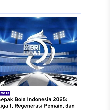
SPORTS
Sepak Bola Indonesia 2025:
Liga 1, Regenerasi Pemain, dan