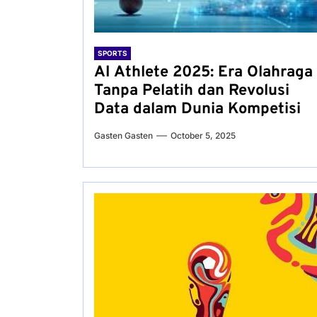
SPORTS
AI Athlete 2025: Era Olahraga
Tanpa Pelatih dan Revolusi
Data dalam Dunia Kompetisi
Gasten Gasten
October 5, 2025