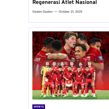
Regenerasi Atlet Nasional
Gasten Gasten
October 21, 2025
SPORTS