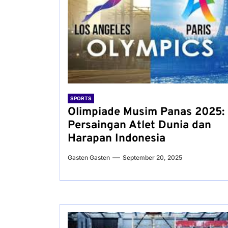
SPORTS
Olimpiade Musim Panas 2025:
Persaingan Atlet Dunia dan
Harapan Indonesia
Gasten Gasten
September 20, 2025