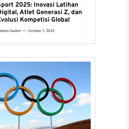
Sport 2025: Inovasi Latihan
Digital, Atlet Generasi Z, dan
Evolusi Kompetisi Global
asten Gasten
October 7, 2025