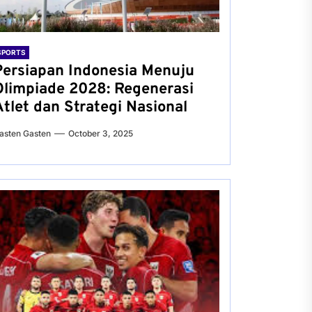
SPORTS
Persiapan Indonesia Menuju
Olimpiade 2028: Regenerasi
Atlet dan Strategi Nasional
asten Gasten
October 3, 2025