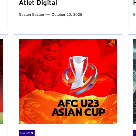
Atlet Digital
Gasten Gasten
October 20, 2025
G
SPORTS