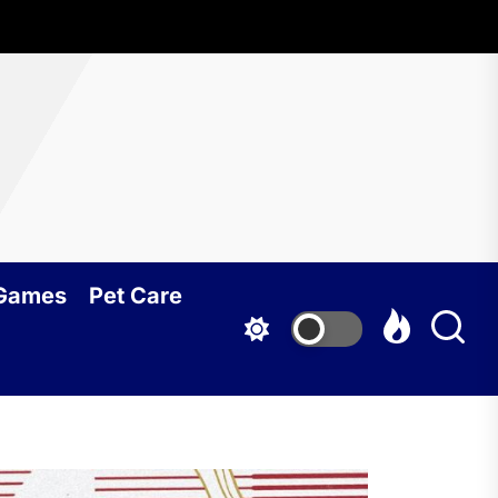
 Games
Pet Care