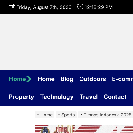
Skip
Friday, August 7th, 2026
12:18:30 PM
to
the
content
Home
Home
Blog
Outdoors
E-com
Property
Technology
Travel
Contact
Home
Sports
Timnas Indonesia 2025: