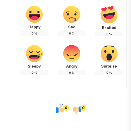
Happy
Sad
Excited
0
%
0
%
0
%
Sleepy
Angry
Surprise
0
%
0
%
0
%
0
0