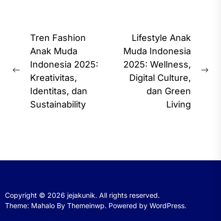
Post
Tren Fashion
Lifestyle Anak
navigation
Anak Muda
Muda Indonesia
Indonesia 2025:
2025: Wellness,
Previous
Ne
Kreativitas,
Digital Culture,
post:
pos
Identitas, dan
dan Green
Sustainability
Living
Copyright © 2026
jejakunik.
All rights reserved.
Theme: Mahalo By
Themeinwp.
Powered by
WordPress.