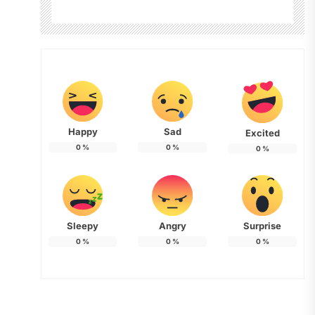
Happy
Sad
Excited
0
%
0
%
0
%
Sleepy
Angry
Surprise
0
%
0
%
0
%